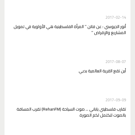
2017-02-14
أنور الجيوسي : عن فاتن ‘‘ المرأة الفلسطينية هي الأولوية في تمويل
المشاريع والإقراض ‘‘
2017-08-07
أين تقع القرية العالمية بدبي
2017-09-09
تقارب فلسطيني ياباني ... صوت السياحة (RehanFM) تقرب المسافة
بالصوت لتكتمل لكم الصورة