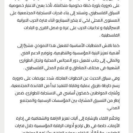
على ضرورة بلورة خطة حكومية متكاملة، تأخذ بعين الاعتبار خصوصية
السياق الفلسطيني، وتستند إلى بناء قدرات الاستجابة المجتمعية على
المستوى المحلي لكي لا يتكرر السيناريو اثناء فترة الحرب الايرانية
الاسرائيلية و تداعيات الحرب على غزة و فصل القرى و البلدات
الفلسطينية .
كما ناقش المتطلبات الأساسية لتفعيل هذا النموذج، مشيرًا إلى
أهمية تعزيز البنية المؤسسية والتنظيمية، وتوفير الدعم الفني
والمالي، إلى جانب تفعيل دور المجالس المحلية ولجان الطوارئ
الشعبية في مختلف المناطق و الاعلام المحلي الفلسطيني .
وفي سياق الحديث عن الخطوات العاجلة، شدد عويضات على ضرورة
رسم خارطة طريق عملية وقابلة للتنفيذ تبدأ من القاعدة المجتمعية،
وتُشرك المواطنين كمكون أساسي في الاستجابة للطوارئ، ضمن
إطار من التنسيق المشترك بين المؤسسات الرسمية والمجتمع
المدني.
واختُتم اللقاء بالإشارة إلى آليات تعزيز النزاهة والشفافية في إدارة
الأزمات، خاصة في ظل تراجع أدوات الرقابة المؤسسية خلال فترات