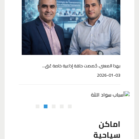
بهذا المعنى، خُصصت حلقة إذاعية خاصة عُق...
2026-01-03
أسباب سواد اللثة
نصائح لمنع ت
اماكن
سياحية