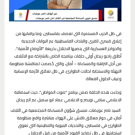
في ظل الحرب المستمرة التي تعصف بفلسطين، وما يرافقها من
إغلاق قسري للقرى والبلدات الفلسطينية عبر البوابات الحديدية
والحواجز العسكرية التي ينصبها الاحتلال بذريعة "الأوضاع الأمنية"،
أطلق راديو ريحان أولى حلقات برنامجه الخاص بالشراكة مع الائتلاف
من أجل النزاهة والمساءلة – أمان، والتي خُصصت لمناقشة منظومة
التهيئة والاستجابة لحالات الطوارئ، في ظل تعمّق الأزمة الإنسانية
وغياب الحلول الفعالة.
وجاءت هذه الحلقة ضمن برنامج "صوت المواطن"، حيث استضافة
الاعلامي سامي نويصر و الاعلامي عماد ابو سمبل عبر اثير ريحان
السيد ناصر عويضات، منسق شؤون المساءلة المجتمعية في ائتلاف
أمان، في حوار معمّق ناقش على الهواء مباشرة واقع منظومة
الطوارئ في فلسطين، والتحديات البنيوية والتنظيمية التي تعوق
استجابتها، في ظل تصاعد القيود الأمنية من قبل الاحتلال.