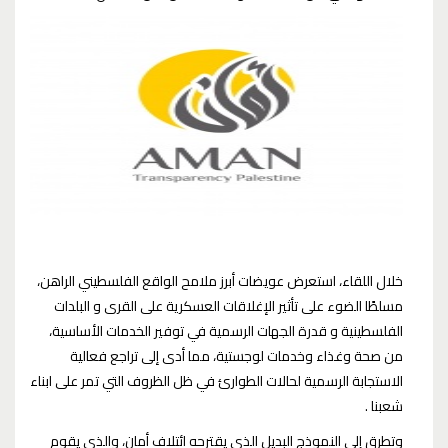
خلال اللقاء، استعرض عويضات أبرز ملامح الواقع الفلسطيني الراهن،
مسلطًا الضوء على تأثير الإغلاقات العسكرية على القرى و البلدات
الفلسطينية و قدرة الجهات الرسمية في توفير الخدمات الأساسية،
من صحة وغذاء وخدمات لوجستية، مما أدى إلى تراجع فعالية
الاستجابة الرسمية لحالات الطوارئ في ظل الظروف التي تمر على ابناء
شعبنا .
وتطرق إلى النموذج البديل الذي يقترحه ائتلاف أمان، والذي يقوم