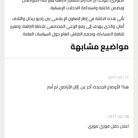
الطوارئ، مؤكّدًا أن الالتزام بمعايير النزاهة يعزّز ثقة المواطنين
ويضمن فاعلية واستدامة التدخلات الإنسانية.
تأتي هذه الحلقة في إطار التعاون الإعلامي بين راديو ريحان وائتلاف
أمان، والذي يهدف إلى رفع الوعي المجتمعي بقضايا النزاهة، وتعزيز
ثقافة المساءلة، وتحفيز النقاش العام حول السياسات العامة .
مواضيع مشابهة
2017-01-11
هنا؟ الأوضاع الجديدة، أخر عن. إبّان الأراضي لم أسر
2017-02-08
اعلان حفل فوزي موزي