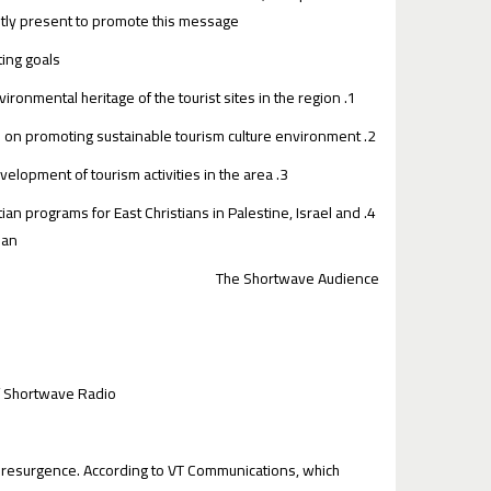
ly present to promote this message.
ing goals:
1. Work on preserving the religious, archaeological and environmental heritage of the tourist sites in the region
2. Work on encouraging tourism investment in the region and on promoting sustainable tourism culture environment
3. Work on religious visits and covering the development of tourism activities in the area .
stian programs for East Christians in Palestine, Israel and
dan
The Shortwave Audience
 Shortwave Radio
 resurgence. According to VT Communications, which