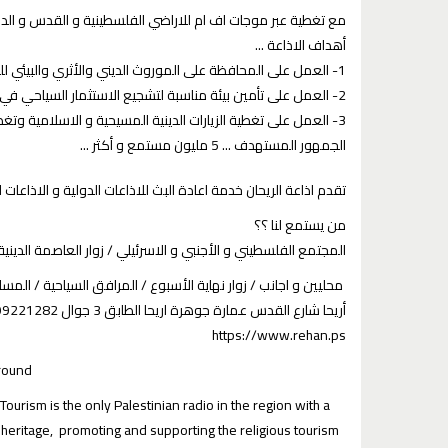
مع تغطية عبر موجات اف ام للاراضي الفلسطينية و القدس و الدخل المحتل و 70 في المئة من المملك .
أهداف الاذاعة ...
1- العمل على المحافظة على الموروث الديني والأثري والبيئي للمواقع السياحية في المنطقة
2- العمل على تأمين بيئة مناسبة لتشجيع الاستثمار السياحي في المنطقة و العمل على تعزيز ثقافة سياحية المستدامة
3- العمل على تغطية الزيارات الدينية المسيحية و الاسلامية وتغطية و تطوير الفعاليات السياحية في المنطقة .
الجمهور المستهدف ... 5 مليون مستمع و أكثر ...
تقدم اذاعة الريحان خدمة اعادة البث للاذاعات الدولية و الاذاعات ا
من يستمع لنا ؟؟
المجتمع الفلسطيني و الأجنبي و الاسرئيلي / زوار العاصمة الديني
محليين و اجانب / زوار نهاية الأسبوع / المرافق السياحية / الم .
أريحا شارع القدس عمارة جوهرة اريحا الطابق 3 جوال 0599221282 تلفون 022313090
https://www.rehan.ps
round
ism is the only Palestinian radio in the region with a
heritage, promoting and supporting the religious tourism