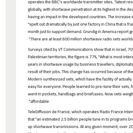
operates the BBC's worldwide transmitter sites, "latest re
globally, with shortwave penetration at its highest in the de
having an impact in the developed countries. The increase 
"spelt out dramatically by just one factory in China that is 
month just to support demand. Grundig in America report gr
There are at least 600 million shortwave radio sets worldw
Surveys cited by VT Communications show that in Israel, 70
Palestinian territories, the figure is 77%, "What is most inter
years in shortwave usage by business travellers, diplomat
result of their jobs. This change has occurred because of the 
Modern synthesized sets, which have the facility of actual
easy for everyone. People learned to pre-tune their sets,
went in pockets, handbags and briefcases. Now sets weigh a
affordable."
TeleDiffusion de France, which operates Radio France Inte
that "an estimated 2.5 billion people tune in to programs b
up shortwave transmissions. At any given moment, over 200