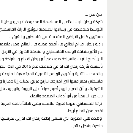
من نحن ...
شركة ريحان للبث الاذاعي المساهمة المحدودة / راديو ريحان
الأوسط متخصصة في رسالتها الاعلامية بتوثيق التراث الفلسطيني و
مستوى كامل الاراضي المقدسة في فلسطين والشرق .
عبر الأثير منطقة الوسط الفلسطيني و منطقة الشرق في الاردن  .
الان أصبح للتراث والسياحة صوت عبر أثير ريحان اف ام و بشراكة وز .
والمعدات التقنية و أقوى البرامج التنموية المجتمعية المنوعة .
فلسطين بجغرافيتها التي امتزجت بتاريخ عريق تمتلك إرثاً حضارياً 
الشرقية . ولأن الصراع اليوم أصبح صراعاً على الهوية والوجود، فإ
بات جزءا لا يتجزأ من أبرز أدوات الصمود والبقاء.
تراثنا الفلسطيني مهما تغيرت ملامحه يبقى ناطقاً باللغة العرب
اقدم مدن العالم أريحا.
وهذه هي الصورة التي تسعى إذاعة ريحان اف ام إلى تكريسها ف
حاضرة بشكل دائم .