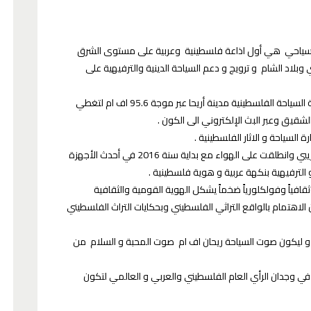
 السياحي هي أول اذاعة فلسطينية وعربية على مستوى الشرق
بلاد الشام و ترويج و دعم السياحة الدينية والترفيهية على
راديو ريحان اف ام انطلق من أقدم مدينة في العالم ومن عاصمة السياحة الفلسطينية مدينة أريحا عبر موجة 95.6 اف ام لتغطي
الشقيق وعبر البث الإلكتروني الى الكون
ارة السياحة و الاثار الفلسطينية
تأسست شركة ريحان اف ام في منتصف عام 2015 في البث التجريبي وانطلقت على الهواء مع بداية سنة 2016 في أحدث الأجهزة
 و الترفيهية بنكهة عربية و هوية فلسطينية
وثقافياً وفولكلورياً ضخماً يشكل الهوية القومية والثقافية
ن الاهتمام بالواقع التراثي الفلسطيني وبحكايات التراث الفلسطيني
شخصية_من_بلدي:السيدة وسام 
ية و ليكون صوت السياحة ريحان اف ام صوت المحبة و السلام من
الرجوب/الغول
ي وجدان الرأي العام الفلسطيني والعربي و العالمي لتكون