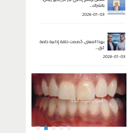
بالشراك...
2026-01-03
بهذا المعنى، خُصصت حلقة إذاعية خاصة
عُق...
2026-01-03
#يوسف
أسباب سواد اللثة
نصائ