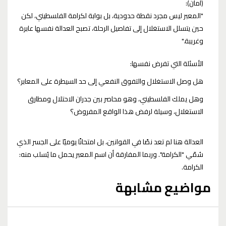
(أمان):
"المعبر ليس مجرد نقطة حدودية، بل بوابة لكرامة الفلسطيني، لكن
حين يتسلل الاستغلال إلى تفاصيل الرحلة، تصبح العدالة نفسها عابرة
وغريبة."
الأسئلة التي تفرض نفسها:
هل وصل الاستغلال والتفوق النفعي إلى حد السيطرة على المعابر؟
وهل يملك الفلسطيني، وهو محاصر بين جدران الاحتلال ومطارق
الاستغلال، وسيلة لرفض هذا الواقع المفروض؟
العدالة هنا لم تعد نصًا في القوانين، بل امتحانًا يوميًا على الجسر الذي
سُمّي "الكرامة". وربما المفارقة أن اسم المعبر يحمل ما يُسلب منه:
الكرامة.
مواضيع مشابهة