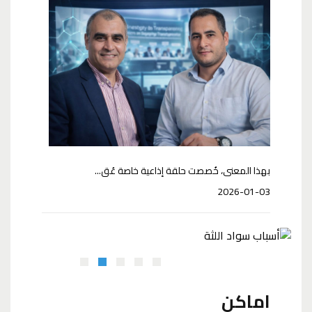
بهذا المعنى، خُصصت حلقة إذاعية خاصة عُق...
2026-01-03
أسباب سواد اللثة
نصائح لمنع ت
اماكن