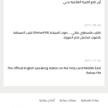
أين تقع القرية العالمية بدبي
2017-09-09
تقارب فلسطيني ياباني ... صوت السياحة (RehanFM) تقرب المسافة
بالصوت لتكتمل لكم الصورة
2017-11-02
The Official English speaking station on the Holy Land Middle East
Rehan FM
سياحة فلسطينية
مسارات سياحية
أماكن سياحية