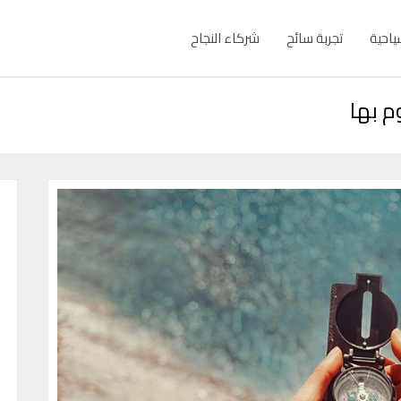
ياحية
تجربة سائح
شركاء النجاح
م بها