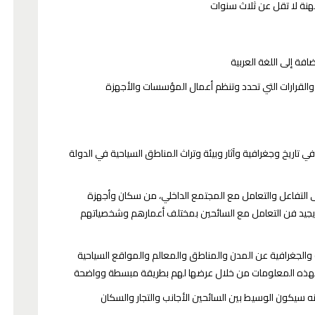
هنة لا تقل عن ثلاث سنوات
ضافة إلى اللغة العربية
ح والقرارات التي تحدد وتنظم أعمال المؤسسات والأجهزة
في تاريخ وجغرافية وآثار وبيئة وتراث المناطق السياحية في الدولة
لى التفاعل والتعامل مع المجتمع الداخلي، من سكان وأجهزة
يد فن التعامل مع السائحين بمختلف أعمارهم وشخصياتهم
#شخصية_من_بلدي:السيدة وسام
الرجوب/الغول
أثرية والجغرافية عن المدن والمناطق والمعالم والمواقع السياحية
ين بهذه المعلومات من خلال عرضها لهم بطريقة مبسطة وواضحة
 سيكون الوسيط بين السائحين الأجانب والتجار والسكان