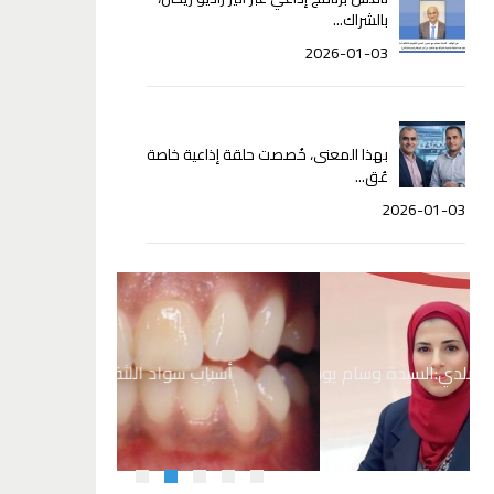
بالشراك...
2026-01-03
بهذا المعنى، خُصصت حلقة إذاعية خاصة
عُق...
2026-01-03
 يوسف
أسباب سواد اللثة
نصائ