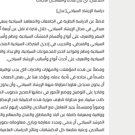
دراسة الإرشاد السياحي[عدل]
فضلاً عن الدراسة النظرية في الجامعات والمعاهد السياحية ينبغ
ميداني في مجال الإرشاد السياحي، خلال فترة لا تقل عن أربعة 
السفر والتعرف على أنواع وأقسام المنشآت السياحية، ونظم وأسال
السياحي والفندقي، والتدريب في إحدى الشركات السياحية المتخص
السياحية ونظم وقواعد الحجز للمجموعات السياحية، والإعداد والت
السياحية والتعرف على أحدث أنواع وأساليب الإرشاد السياحي.
وفضلاً عن هذه المؤهلات والمهارات والخبرات التي يجب توافره
حاسماً في نجاحه في تأدية عمله، ونؤكد هنا على بعض الصفات ال
أن يكون محبا بل هاويا لمزاولة مهنة الإرشاد السياحي، وأن يكو
وقادرا على التوضيح ووضع الأمور في نصابها الصحيح بتصويب ا
كانت سلبية، مع محاولة تلطيف صورة هذه الحقيقة قدر الإمكان 
وصبوراً ومبتسماً، يجيد التعامل مع السائحين والتقرب إليهم 
ووافية ومعرفة كاملة عن البلد والمناطق والمدن والمعالم والمن
المرشد السياحي أن ينمي ويجدد معارفه ويثري معلوماته بصورة دا
للسائحين، وعليه متابعة كل الاكتشافات ونتائج الدراسات العلمية 