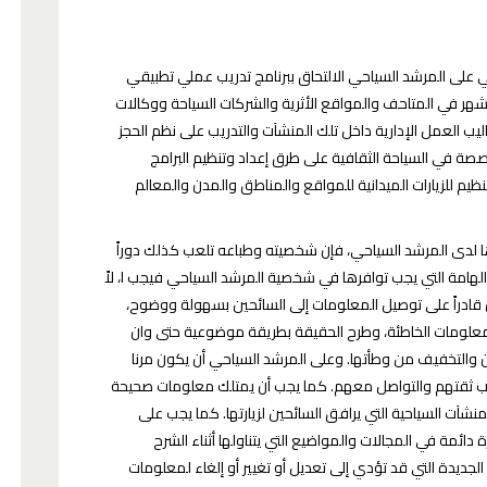
ي على المرشد السياحي الالتحاق ببرنامج تدريب عملي تطبيقي
أشهر في المتاحف والمواقع الأثرية والشركات السياحة ووكالات
يب العمل الإدارية داخل تلك المنشآت والتدريب على نظم الحجز
صة في السياحة الثقافية على طرق إعداد وتنظيم البرامج
نظيم للزيارات الميدانية للمواقع والمناطق والمدن والمعالم
ا لدى المرشد السياحي، فإن شخصيته وطباعه تلعب كذلك دوراً
هامة التي يجب توافرها في شخصية المرشد السياحي فيجب ا، لاً
ن قادراً على توصيل المعلومات إلى السائحين بسهولة ووضوح،
لمعلومات الخاطئة، وطرح الحقيقة بطريقة موضوعية حتى وان
والتخفيف من وطأتها. وعلى المرشد السياحي أن يكون مرنا
لكسب ثقتهم والتواصل معهم. كما يجب أن يمتلك معلومات صحيحة
شآت السياحية التي يرافق السائحين لزيارتها. كما يجب على
ئمة في المجالات والمواضيع التي يتناولها أثناء الشرح
الجديدة التي قد تؤدي إلى تعديل أو تغيير أو إلغاء لمعلومات