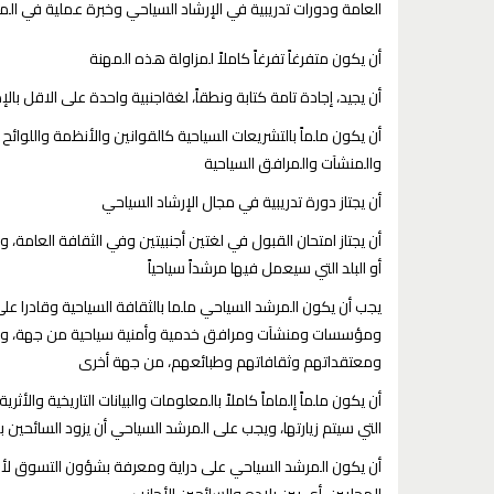
العامة ودورات تدريبية في الإرشاد السياحي وخبرة عملية في الم
أن يكون متفرغاً تفرغاً كاملاً لمزاولة هذه المهنة
أن يجيد، إجادة تامة كتابة ونطقاً، لغةاجنبية واحدة على الاقل بالإ
أن يكون ملماً بالتشريعات السياحية كالقوانين والأنظمة واللوائ
والمنشآت والمرافق السياحية
أن يجتاز دورة تدريبية في مجال الإرشاد السياحي
أن يجتاز امتحان القبول في لغتين أجنبيتين وفي الثقافة العامة، و
أو البلد التي سيعمل فيها مرشداً سياحياً
يجب أن يكون المرشد السياحي ملما بالثقافة السياحية وقادرا ع
ومؤسسات ومنشآت ومرافق خدمية وأمنية سياحية من جهة، ويج
ومعتقداتهم وثقافاتهم وطبائعهم، من جهة أخرى
أن يكون ملماً إلماماً كاملاً بالمعلومات والبيانات التاريخية وال
التي سيتم زيارتها، ويجب على المرشد السياحي أن يزود السائح
أن يكون المرشد السياحي على دراية ومعرفة بشؤون التسوق لأنه
المحليين، أي بين بلاده والسائحين الأجانب