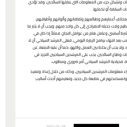
ت وتشكل جزء من المعلومات التي ينقلها للسائحين، وقد تؤدي
 السابقة أو تكملها.
 بمختلف أعمارهم وطبائعهم وثقافاتهم وألوانهم وأطيافهم،
 وقت حديثه الانفرادي إلى كل واحد منهم، ويجب أن لا يثير ما
رط أساسي وعامل هام من عوامل النجاح، فمثلاً إذا كان في
ب بعد انتهاء برنامج الزيارة اليومي، فعلى المرشد السياحي أن لا
ولا يجب أن يخلط بين العمل واللهو، كما أن عليه الابتعاد عن
ت وطباع السائحين. يجب على المرشدين السياحيين التجرد في
ية، فحيادية المرشد السياحي أمر ضروري ومطلوب.
راء معلومات المرشدين السياحيين، وذلك من خلال إعداد وتنفيذ
، ولمساعدتهم في متابعة كل جديد، وتعليمهم أحدث أساليب
2017-01-18