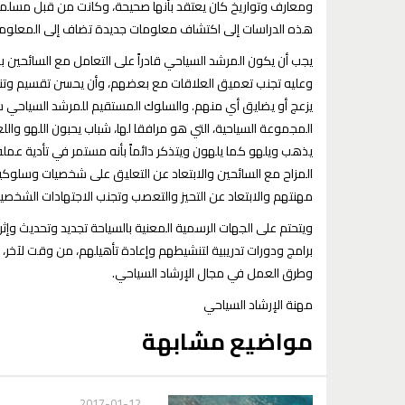
ومعارف وتواريخ كان يعتقد بأنها صحيحة، وكانت من قبل مسلما
هذه الدراسات إلى اكتشاف معلومات جديدة تضاف إلى المعلومات
يجب أن يكون المرشد السياحي قادراً على التعامل مع السائحين
وعليه تجنب تعميق العلاقات مع بعضهم، وأن يحسن تقسيم وتنظيم
يزعج أو يضايق أي منهم. والسلوك المستقيم للمرشد السياحي ش
المجموعة السياحية، التي هو مرافقا لها، شباب يحبون اللهو واللع
يذهب ويلهو كما يلهون ويتذكر دائماً بأنه مستمر في تأدية عمله، 
المزاح مع السائحين والابتعاد عن التعليق على شخصيات وسلوكيا
مهنتهم والابتعاد عن التحيز والتعصب وتجنب الاجتهادات الشخص
ويتحتم على الجهات الرسمية المعنية بالسياحة تجديد وتحديث وإث
برامج ودورات تدريبية لتنشيطهم وإعادة تأهيلهم، من وقت لآخر
وطرق العمل في مجال الإرشاد السياحي.
مهنة الإرشاد السياحي
مواضيع مشابهة
2017-01-12